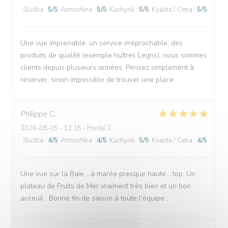
Služba
:
5
/5
Atmosféra
:
5
/5
Kuchyně
:
5
/5
Kvalita / Cena
:
5
/5
Une vue imprenable, un service irréprochable, des
produits de qualité (exemple huîtres Legris), nous sommes
clients depuis plusieurs années. Pensez simplement à
réserver, sinon impossible de trouver une place.
Philippe
C
2026-08-05
- 12:15 - Hosté 2
Služba
:
4
/5
Atmosféra
:
4
/5
Kuchyně
:
5
/5
Kvalita / Cena
:
4
/5
Une vue sur la Baie ...à marée presque haute ...top. Un
plateau de Fruits de Mer vraiment très bien et un bon
acceuil . Bonne fin de saison à toute l'équipe .