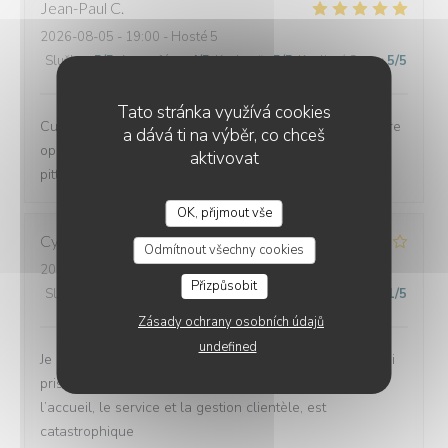
Jean-Paul
C
2026-08-05
- 19:00 - Hosté 5
Služba
:
5
/5
Atmosféra
:
4
/5
Kuchyně
:
5
/5
Kvalita / Cena
:
5
/5
Tato stránka využívá cookies
Cuisine savoureuse, service agréable et rapide sans être
a dává ti na výběr, co chceš
oppressant. Environnement charmant en face de la si
aktivovat
pittoresque baie de Brignogan.
OK, přijmout vše
LA CORNICHE
Cynthia
A
Odmítnout všechny cookies
2026-08-05
- 21:30 - Hosté 6
Přizpůsobit
Služba
:
1
/5
Atmosféra
:
1
/5
Kuchyně
:
3
/5
Kvalita / Cena
:
1
/5
Zásady ochrany osobních údajů
undefined
Je ne te donnerai pas d’avis sur la cuisine, parce que j’ai
pris uniquement un plateau de fruits de mer, mais
l’accueil, le service et la gestion clientèle, est
catastrophique