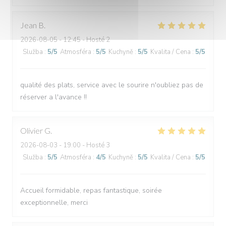
Jean
B
2026-08-05
- 12:45 - Hosté 2
Služba
:
5
/5
Atmosféra
:
5
/5
Kuchyně
:
5
/5
Kvalita / Cena
:
5
/5
qualité des plats, service avec le sourire n'oubliez pas de
réserver a l'avance !!
Olivier
G
2026-08-03
- 19:00 - Hosté 3
Služba
:
5
/5
Atmosféra
:
4
/5
Kuchyně
:
5
/5
Kvalita / Cena
:
5
/5
Accueil formidable, repas fantastique, soirée
exceptionnelle, merci