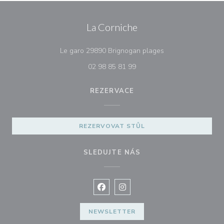
La Corniche
((otevře se v nové
Le garo 29890 Brignogan plages
02 98 85 81 99
REZERVACE
REZERVOVAT STŮL
SLEDUJTE NÁS
Facebook ((otevře se v novém okně
Instagram ((otevře se v nové
NEWSLETTER