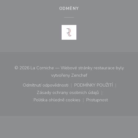
ODMĚNY
© 2026 La Corniche — Webové stránky restaurace byly
((otevře se v novém okně))
vytvořeny
Zenchef
Odmítnutí odpovědnosti
PODMÍNKY POUŽITÍ
((otevře se v novém okně))
((otevře se v novém o
Zásady ochrany osobních údajů
((otevře se v novém okně))
Politika ohledně cookies
Pristupnost
((otevře se v novém okně))
((otevře se v novém o