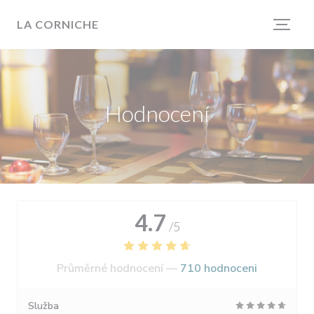
Panel pro správu cookies
LA CORNICHE
Hodnocení
4.7
/5
Průměrné hodnocení —
710 hodnoceni
Služba