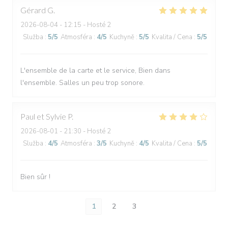
Gérard
G
2026-08-04
- 12:15 - Hosté 2
Služba
:
5
/5
Atmosféra
:
4
/5
Kuchyně
:
5
/5
Kvalita / Cena
:
5
/5
L'ensemble de la carte et le service, Bien dans
l'ensemble. Salles un peu trop sonore.
Paul et Sylvie
P
2026-08-01
- 21:30 - Hosté 2
Služba
:
4
/5
Atmosféra
:
3
/5
Kuchyně
:
4
/5
Kvalita / Cena
:
5
/5
Bien sûr !
1
2
3