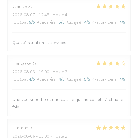
Claude
Z
2026-08-07
- 12:45 - Hosté 4
Služba
:
5
/5
Atmosféra
:
5
/5
Kuchyně
:
4
/5
Kvalita / Cena
:
4
/5
Qualité situation et services
françoise
G
2026-08-03
- 19:00 - Hosté 2
Služba
:
4
/5
Atmosféra
:
4
/5
Kuchyně
:
5
/5
Kvalita / Cena
:
4
/5
Une vue superbe et une cuisine qui me comble à chaque
fois
Emmanuel
F
2026-08-06
- 13:00 - Hosté 2