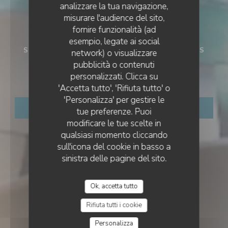
analizzare la tua navigazione,
misurare l'audience del sito,
fornire funzionalità (ad
esempio, legate ai social
SEAFOOD RESTAURANT
•
BRIGNOGAN PLAGES
network) o visualizzare
LA CORNICHE
pubblicità o contenuti
La Corniche
personalizzati. Clicca su
'Accetta tutto', 'Rifiuta tutto' o
'Personalizza' per gestire le
PRENOTA
tue preferenze. Puoi
modificare le tue scelte in
qualsiasi momento cliccando
sull'icona del cookie in basso a
sinistra delle pagine del sito.
Ok, accetta tutto
Rifiuta tutti i cookie
Personalizza