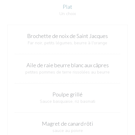
Plat
Un choix
Brochette de noix de Saint Jacques
Far noir, petits légumes, beurre à l'orange
Aile de raie beurre blanc aux câpres
petites pommes de terre rissolées au beurre
Poulpe grillé
Sauce basquaise, riz basmati
Magret de canard rôti
sauce au poivre