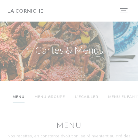
Personnalisation de vos choix en matière de cookies
LA CORNICHE
Cartes & Menus
MENU
MENU GROUPE
L'ECAILLER
MENU ENFAN
MENU
Nos recettes, en constante évolution, se réinventent au gré des