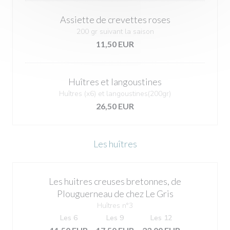
Assiette de crevettes roses
200 gr suivant la saison
11,50 EUR
Huîtres et langoustines
Huîtres (x6) et langoustines(200gr)
26,50 EUR
Les huîtres
Les huitres creuses bretonnes, de
Plouguerneau de chez Le Gris
Huîtres n°3
Les 6
Les 9
Les 12