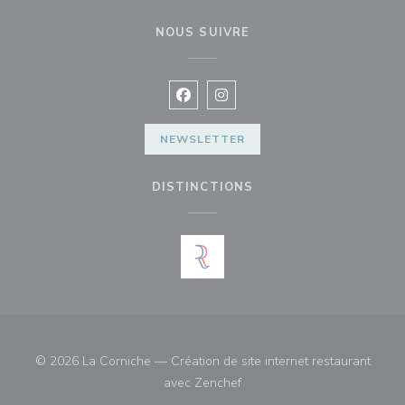
NOUS SUIVRE
Facebook ((ouvre une nouvelle fenê
Instagram ((ouvre une nouvell
NEWSLETTER
DISTINCTIONS
© 2026 La Corniche — Création de site internet restaurant
((ouvre une nouvelle fenêtre)
avec
Zenchef