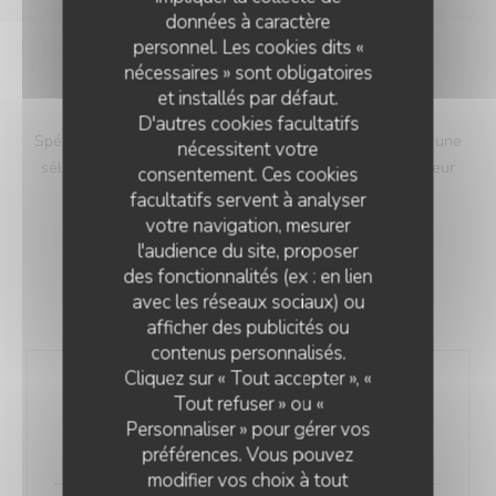
données à caractère
personnel. Les cookies dits «
nécessaires » sont obligatoires
L'ECAILLER
et installés par défaut.
D'autres cookies facultatifs
Spécialiste des produits de la mer, nous vous proposons une
nécessitent votre
sélection de fruits de mer choisis pour leur fraîcheur et leur
consentement. Ces cookies
qualité.
facultatifs servent à analyser
votre navigation, mesurer
l'audience du site, proposer
des fonctionnalités (ex : en lien
avec les réseaux sociaux) ou
LES FRUITS DE MER
afficher des publicités ou
LA CORNICHE
contenus personnalisés.
Cliquez sur « Tout accepter », «
Assiette de langoustines
Tout refuser » ou «
300 gr
Personnaliser » pour gérer vos
28,00 EUR
préférences. Vous pouvez
modifier vos choix à tout