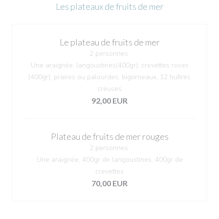
Les plateaux de fruits de mer
Le plateau de fruits de mer
2 personnes.
Une araignée, langoustines(400gr), crevettes roses
(400gr), praires ou palourdes, bigorneaux, 12 huîtres
creuses
92,00 EUR
Plateau de fruits de mer rouges
2 personnes.
Une araignée, 400gr de langoustines, 400gr de
crevettes
70,00 EUR