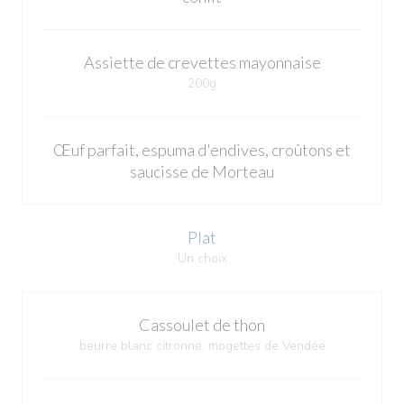
Assiette de crevettes mayonnaise
200g
Œuf parfait, espuma d'endives, croûtons et
saucisse de Morteau
Plat
Un choix
Cassoulet de thon
beurre blanc citronné, mogettes de Vendée