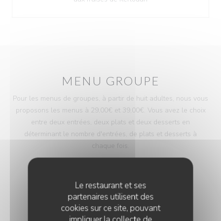
MENU GROUPE
Pour les menus de groupes, à partir de huit adultes, nous vous
proposons les menus à 29,00€ et 39,00€. Vous avez le choix
entre deux entrées, deux plats et deux desserts en
déterminant le nombre d'entrées, de plats et desserts à
chaque fois.
Le restaurant et ses
partenaires utilisent des
Merci de contacter le restaurant au 02.98.85.99
cookies sur ce site, pouvant
impliquer la collecte de