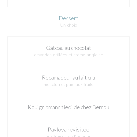
Dessert
Un choix
Gâteau au chocolat
amandes grillées et crème anglaise
Rocamadour au lait cru
mesclun et pain aux fruits
Kouign amann tiédi de chez Berrou
Pavlova revisitée
aux fraises de Kerlouan