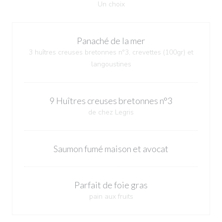
Un choix
Panaché de la mer
3 huîtres creuses bretonnes n°3, crevettes (100gr) et
langoustines
9 Huîtres creuses bretonnes n°3
de chez Legris
Saumon fumé maison et avocat
Parfait de foie gras
pain aux fruits