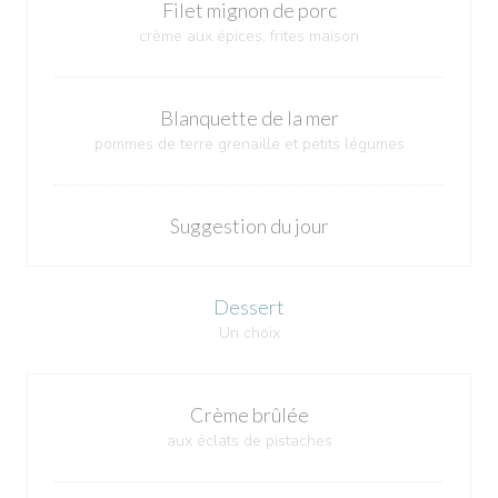
Filet mignon de porc
crème aux épices, frites maison
Blanquette de la mer
pommes de terre grenaille et petits légumes
Suggestion du jour
Dessert
Un choix
Crème brûlée
aux éclats de pistaches