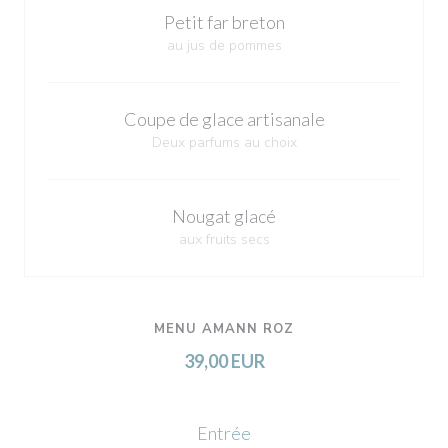
Petit far breton
au jus de pommes
Coupe de glace artisanale
Deux parfums au choix
Nougat glacé
aux fruits secs
MENU AMANN ROZ
39,00 EUR
Entrée