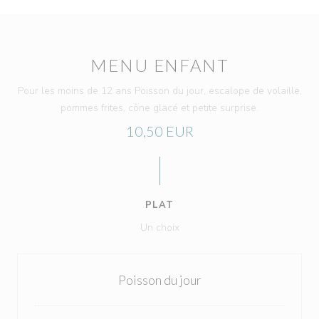
MENU ENFANT
Pour les moins de 12 ans Poisson du jour, escalope de volaille,
pommes frites, cône glacé et petite surprise.
10,50 EUR
PLAT
Un choix
Poisson du jour