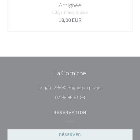
Araignée
(1kg), mayonnaise
18,00 EUR
La Corniche
((ouvre une nouvell
Le garo 29890 Brignogan plages
02 98 85 81 99
RÉSERVATION
RÉSERVER