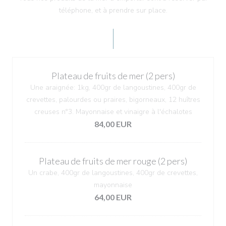
téléphone, et à prendre sur place.
Plateau de fruits de mer (2 pers)
Une araignée: 1kg, 400gr de langoustines, 400gr de
crevettes, palourdes ou praires, bigorneaux, 12 huîtres
creuses n°3. Mayonnaise et vinaigre à l'échalotes
84,00 EUR
Plateau de fruits de mer rouge (2 pers)
Un crabe, 400gr de langoustines, 400gr de crevettes,
mayonnaise
64,00 EUR