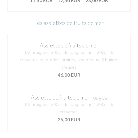
11,50 EUR
17,50 EUR
23,00 EUR
Les assiettes de fruits de mer
Assiette de fruits de mer
1/2 araignée, 200gr de langoustines, 200gr de
crevettes, palourdes, praires, bigorneaux, 6 huîtres
creuses
46,00 EUR
Assiette de fruits de mer rouges
1/2 araignée, 200gr de langoustines, 200gr de
crevettes.
35,00 EUR