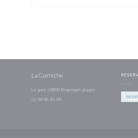
La Corniche
RESER
((opent in een nieuw v
Le garo 29890 Brignogan plages
RESE
02 98 85 81 99