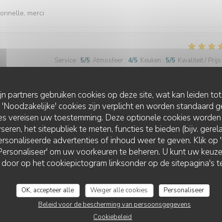
ionnelle, merci
Service
:
5
/5
Atmosfeer
:
4
/5
Keuken
:
5
/5
Kwaliteit / Prijs
semble. Salles un peu trop sonore.
ijn partners gebruiken cookies op deze site, wat kan leiden to
Noodzakelijke' cookies zijn verplicht en worden standaard g
ies vereisen uw toestemming. Deze optionele cookies worden
seren, het sitepubliek te meten, functies te bieden (bijv. gere
rsonaliseerde advertenties of inhoud weer te geven. Klik op 'O
Service
:
4
/5
Atmosfeer
:
3
/5
Keuken
:
4
/5
Kwaliteit / Prijs
 'Personaliseer' om uw voorkeuren te beheren. U kunt uw keu
LA CORNICHE
 door op het cookiepictogram linksonder op de sitepagina's te
OK, accepteer alle
Weiger alle cookies
Personaliseer
Beleid voor de bescherming van persoonsgegevens
Cookiebeleid
Service
:
4
/5
Atmosfeer
:
4
/5
Keuken
:
5
/5
Kwaliteit / Prijs