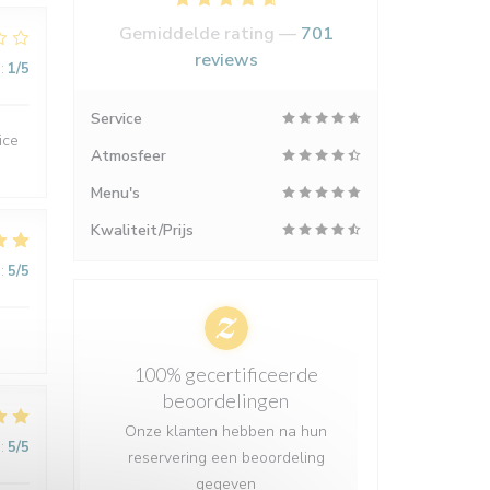
Gemiddelde rating —
701
reviews
:
1
/5
Service
ice
Atmosfeer
Menu's
Kwaliteit/Prijs
:
5
/5
100% gecertificeerde
beoordelingen
Onze klanten hebben na hun
:
5
/5
reservering een beoordeling
gegeven