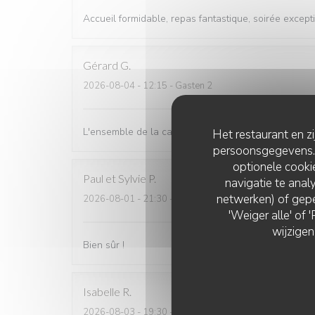
Accueil formidable, repas fantastique, soirée except
Gérard
G
2026-08-04
- 12:15 - Gasten 2
L'ensemble de la carte et le service, Bien dans l'en
Het restaurant en z
persoonsgegevens. '
optionele cook
Paul et Sylvie
P
navigatie te analy
netwerken) of gepe
2026-08-01
- 21:30 - Gasten 2
'Weiger alle' of
wijzigen
Bien sûr !
Isabelle
R
2026-08-03
- 19:30 - Gasten 2