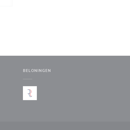
BELONINGEN
uw venster))
en nieuw venster))