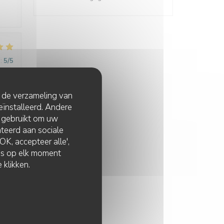
:
5
/5
t de verzameling van
eïnstalleerd. Andere
 gebruikt om uw
lateerd aan sociale
K, accepteer alle',
:
5
/5
zes op elk moment
 klikken.
:
4
/5