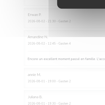
Erwan
P
2026-08-02
- 21:30 - Gasten 2
Amandine
N
2026-08-02
- 12:45 - Gasten 4
Encore un excellent moment passé en famille. L'accuei
annie
M
2026-08-01
- 19:00 - Gasten 2
Juliana
B
2026-08-01
- 19:30 - Gasten 2