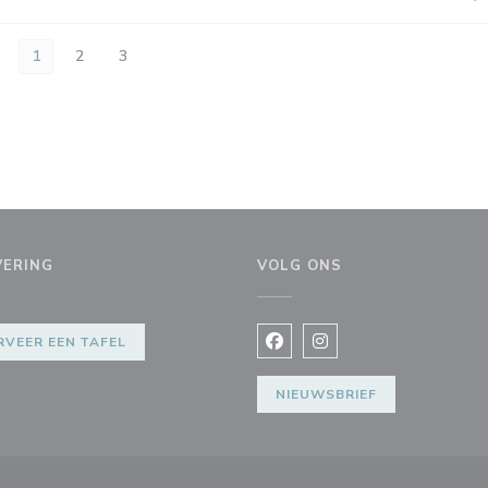
1
2
3
VERING
VOLG ONS
enster))
RVEER EEN TAFEL
Facebook ((opent in een nie
Instagram ((opent in e
NIEUWSBRIEF