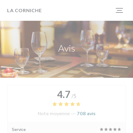
Personnalisation de vos choix en matière de cookies
LA CORNICHE
Avis
4.7
/5
Note moyenne —
708 avis
Service