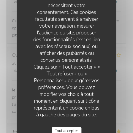
Service
:
5
/5
Ambiance
:
4
/5
Cuisine
:
5
/5
Qualité / Prix
:
5
/5
nécessitent votre
consentement. Ces cookies
facultatifs servent à analyser
Cuisine savoureuse, service agréable et rapide sans être
votre navigation, mesurer
oppressant. Environnement charmant en face de la si
l'audience du site, proposer
pittoresque baie de Brignogan.
des fonctionnalités (ex : en lien
avec les réseaux sociaux) ou
afficher des publicités ou
Cynthia
A
LA CORNICHE
contenus personnalisés.
2026-08-05
- 21:30 - Couverts 6
Cliquez sur « Tout accepter », «
Service
:
1
/5
Ambiance
:
1
/5
Cuisine
:
3
/5
Qualité / Prix
:
1
/5
Tout refuser » ou «
Personnaliser » pour gérer vos
préférences. Vous pouvez
Je ne te donnerai pas d’avis sur la cuisine, parce que j’ai
modifier vos choix à tout
pris uniquement un plateau de fruits de mer, mais
moment en cliquant sur l'icône
l’accueil, le service et la gestion clientèle, est
représentant un cookie en bas
catastrophique
à gauche des pages du site.
Tout accepter
Jean
B