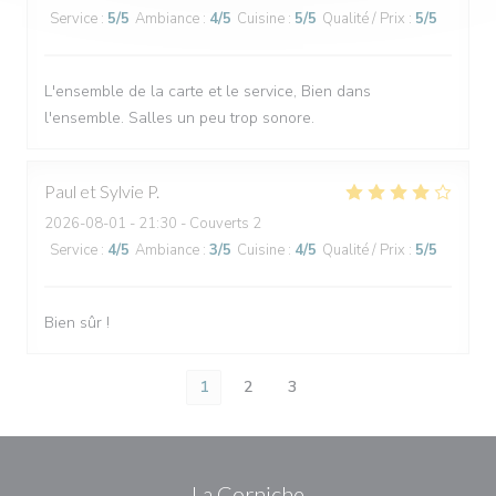
Service
:
5
/5
Ambiance
:
4
/5
Cuisine
:
5
/5
Qualité / Prix
:
5
/5
L'ensemble de la carte et le service, Bien dans
l'ensemble. Salles un peu trop sonore.
Paul et Sylvie
P
2026-08-01
- 21:30 - Couverts 2
Service
:
4
/5
Ambiance
:
3
/5
Cuisine
:
4
/5
Qualité / Prix
:
5
/5
Bien sûr !
1
2
3
La Corniche