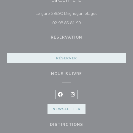
((ouvre une nouvell
Le garo 29890 Brignogan plages
02 98 85 81 99
RÉSERVATION
RÉSERVER
NOUS SUIVRE
Facebook ((ouvre une nouvelle fenê
Instagram ((ouvre une nouvell
NEWSLETTER
DISTINCTIONS