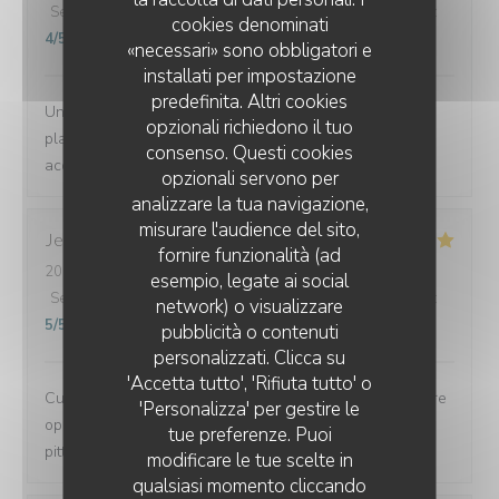
Servizio
:
4
/5
Atmosfera
:
4
/5
Cucina
:
5
/5
Qualità / Prezzo
:
cookies denominati
4
/5
«necessari» sono obbligatori e
installati per impostazione
predefinita. Altri cookies
Une vue sur la Baie ...à marée presque haute ...top. Un
opzionali richiedono il tuo
plateau de Fruits de Mer vraiment très bien et un bon
consenso. Questi cookies
acceuil . Bonne fin de saison à toute l'équipe .
opzionali servono per
analizzare la tua navigazione,
misurare l'audience del sito,
Jean-Paul
C
fornire funzionalità (ad
2026-08-05
- 19:00 - Ospiti 5
esempio, legate ai social
Servizio
:
5
/5
Atmosfera
:
4
/5
Cucina
:
5
/5
Qualità / Prezzo
:
network) o visualizzare
5
/5
LA CORNICHE
pubblicità o contenuti
personalizzati. Clicca su
'Accetta tutto', 'Rifiuta tutto' o
Cuisine savoureuse, service agréable et rapide sans être
'Personalizza' per gestire le
oppressant. Environnement charmant en face de la si
tue preferenze. Puoi
pittoresque baie de Brignogan.
modificare le tue scelte in
qualsiasi momento cliccando