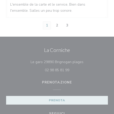
L'ensemble de la carte et le service, Bien dans
l'ensemble. Salles un peu trop sonore.
1
2
3
La Corniche
((apre una nuova fi
Le garo 29890 Brignogan plages
02 98 85 81 99
PRENOTAZIONE
PRENOTA
SEGUICI