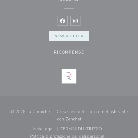
Facebook ((apre una nuova finestra)
Instagram ((apre una nuova fi
NEWSLETTER
RICOMPENSE
© 2026 La Corniche — Creazione del sito internet ristorante
((apre una nuova finestra))
con
Zenchef
Note legali
TERMINI DI UTILIZZO
((apre una nuova finestra))
((apre una nuova finestra))
Politica di protezione dei dati personali