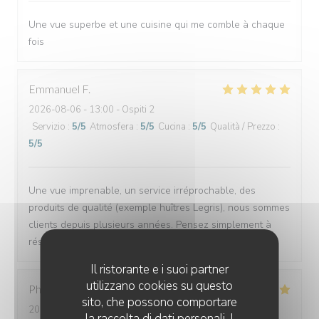
Une vue superbe et une cuisine qui me comble à chaque
fois
Emmanuel
F
2026-08-06
- 13:00 - Ospiti 2
Servizio
:
5
/5
Atmosfera
:
5
/5
Cucina
:
5
/5
Qualità / Prezzo
:
5
/5
Une vue imprenable, un service irréprochable, des
produits de qualité (exemple huîtres Legris), nous sommes
clients depuis plusieurs années. Pensez simplement à
réserver, sinon impossible de trouver une place.
Il ristorante e i suoi partner
utilizzano cookies su questo
Philippe
C
sito, che possono comportare
2026-08-05
- 12:15 - Ospiti 2
la raccolta di dati personali. I